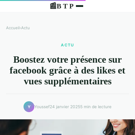
B T P
📰
Accueil
›
Actu
ACTU
Boostez votre présence sur
facebook grâce à des likes et
vues supplémentaires
Youssef
24 janvier 2025
5 min de lecture
Y