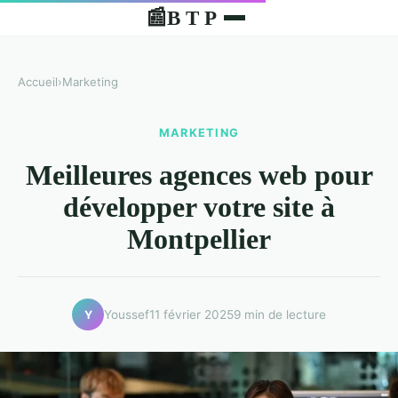
B T P
📰
Accueil
›
Marketing
MARKETING
Meilleures agences web pour
développer votre site à
Montpellier
Youssef
11 février 2025
9 min de lecture
Y