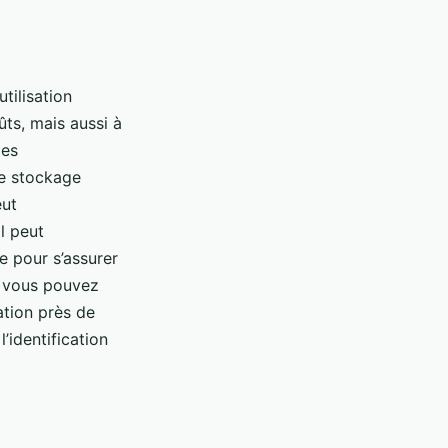
tilisation
ûts, mais aussi à
des
de stockage
eut
l peut
e pour s’assurer
, vous pouvez
ation près de
l’identification