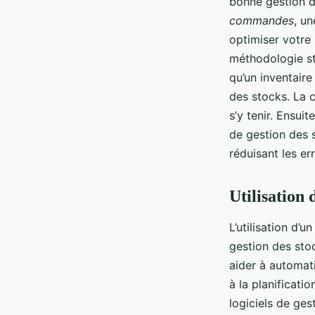
bonne gestion d
commandes
, u
optimiser votre 
méthodologie sta
qu’un inventaire
des stocks. La 
s’y tenir. Ensui
de gestion des s
réduisant les er
Utilisation 
L’utilisation d’u
gestion des sto
aider à automati
à la planificat
logiciels de ges