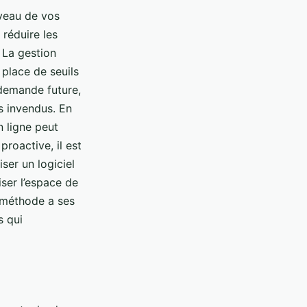
iveau de vos
 réduire les
. La gestion
 place de seuils
 demande future,
s invendus. En
n ligne peut
roactive, il est
liser un logiciel
iser l’espace de
 méthode a ses
s qui