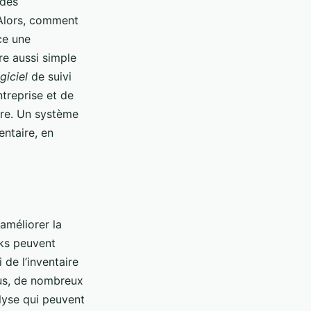
 des
 Alors, comment
ce une
re aussi simple
giciel
de suivi
treprise et de
aire. Un système
entaire, en
améliorer la
cks peuvent
de l’inventaire
lus, de nombreux
alyse qui peuvent