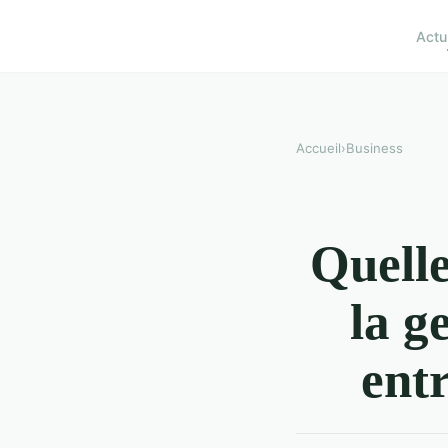
Actu
Accueil
›
Business
Quell
la g
entr