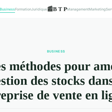
B T P
📰
Business
Formation
Juridique
Management
Marketing
Ser
BUSINESS
es méthodes pour amé
estion des stocks dan
eprise de vente en l