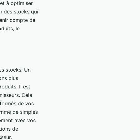
et à optimiser
on des stocks qui
 tenir compte de
duits, le
es stocks. Un
ons plus
oduits. Il est
nisseurs. Cela
nformés de vos
comme de simples
nnement avec vos
tions de
sseur.