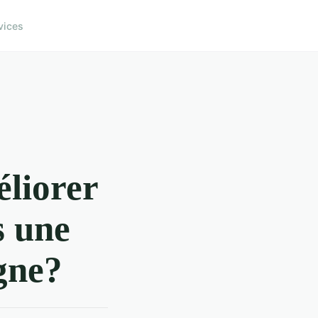
vices
liorer
s une
igne?