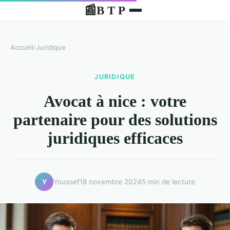
B T P
📰
Accueil
›
Juridique
JURIDIQUE
Avocat à nice : votre
partenaire pour des solutions
juridiques efficaces
Youssef
18 novembre 2024
5 min de lecture
Y