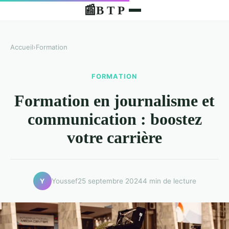
B T P
📰
Accueil
›
Formation
FORMATION
Formation en journalisme et
communication : boostez
votre carrière
Youssef
25 septembre 2024
4 min de lecture
Y