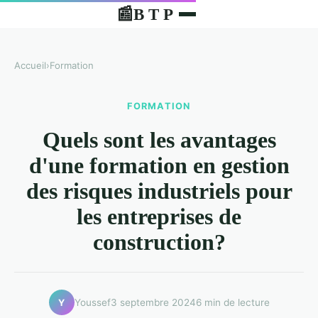
B T P
📰
Accueil
›
Formation
FORMATION
Quels sont les avantages
d'une formation en gestion
des risques industriels pour
les entreprises de
construction?
Youssef
3 septembre 2024
6 min de lecture
Y