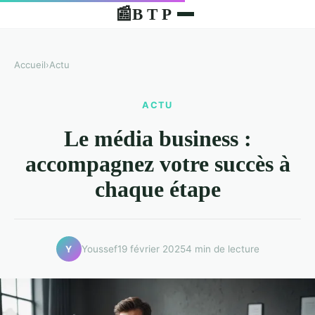
B T P
📰
Accueil
›
Actu
ACTU
Le média business :
accompagnez votre succès à
chaque étape
Youssef
19 février 2025
4 min de lecture
Y