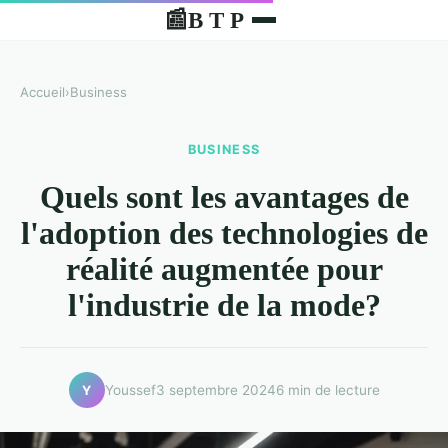
B T P
📰
Accueil
›
Business
BUSINESS
Quels sont les avantages de
l'adoption des technologies de
réalité augmentée pour
l'industrie de la mode?
Youssef
3 septembre 2024
6 min de lecture
Y